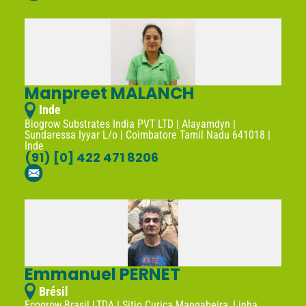
Manpreet MALANCH
Inde
Biogrow Substrates India PVT LTD | Alayamdyn |
Sundaressa Iyyar L/o | Coimbatore Tamil Nadu 641018 |
Inde
(91) [0] 422 471 8206
Emmanuel PERNET
Brésil
Ecogrow Brasil LTDA | Sitio Curica Mangabeira, Linha