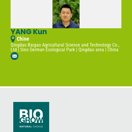
YANG Kun
Chine
Qingdao Baigao Agricultural Science and Technology Co.,
Ltd | Sino German Ecological Park | Qingdao area | China