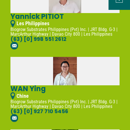
Yannick PITIOT
Les Philippines
Biogrow Substrates Philippines (Pvt) Inc. | JRT Bldg. G-3 |
MarcArthur Highway | Davao City 800 | Les Philippines
(63) [0] 998 551 2612
WAN Ying
Chine
Biogrow Substrates Philippines (Pvt) Inc. | JRT Bldg. G-3 |
MarcArthur Highway | Davao City 800 | Les Philippines
(63) [0] 927 710 5456