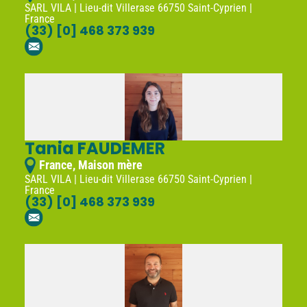
SARL VILA | Lieu-dit Villerase 66750 Saint-Cyprien |
France
(33) [0] 468 373 939
Tania FAUDEMER
France, Maison mère
SARL VILA | Lieu-dit Villerase 66750 Saint-Cyprien |
France
(33) [0] 468 373 939