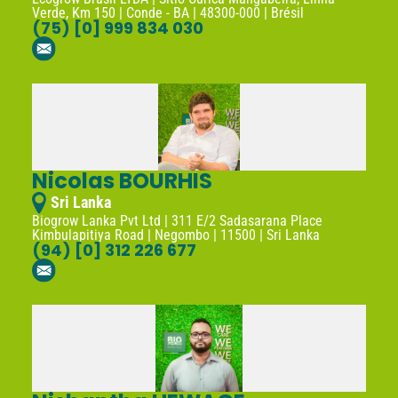
Verde, Km 150 | Conde - BA | 48300-000 | Brésil
(75) [0] 999 834 030
Nicolas BOURHIS
Sri Lanka
Biogrow Lanka Pvt Ltd | 311 E/2 Sadasarana Place
Kimbulapitiya Road | Negombo | 11500 | Sri Lanka
(94) [0] 312 226 677