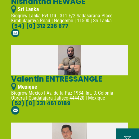
Nishantha HEWAGE
Sri Lanka
Biogrow Lanka Pvt Ltd | 311 E/2 Sadasarana Place
Kimbulapitiya Road | Negombo | 11500 | Sri Lanka
(94) [0] 312 226 677
Valentin ENTRESSANGLE
Mexique
Biogrow Mexico | Av. de la Paz 1934, Int. D, Colonia
Obrera | Guadalajara Jalisco 444420 | Mexique
(52) [0] 331 461 0189