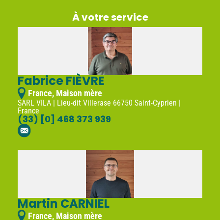
À votre service
Fabrice FIÈVRE
France, Maison mère
SARL VILA | Lieu-dit Villerase 66750 Saint-Cyprien |
France
(33) [0] 468 373 939
Martin CARNIEL
France, Maison mère