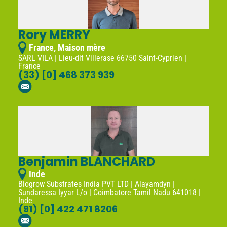
Rory MERRY
France, Maison mère
SARL VILA | Lieu-dit Villerase 66750 Saint-Cyprien |
France
(33) [0] 468 373 939
Benjamin BLANCHARD
Inde
Biogrow Substrates India PVT LTD | Alayamdyn |
Sundaressa Iyyar L/o | Coimbatore Tamil Nadu 641018 |
Inde
(91) [0] 422 471 8206