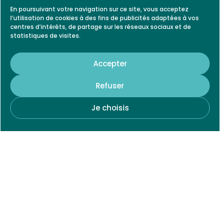
En poursuivant votre navigation sur ce site, vous acceptez
l’utilisation de cookies à des fins de publicités adaptées à vos
centres d’intérêts, de partage sur les réseaux sociaux et de
statistiques de visites.
Accepter
Refuser
Je choisis
Sur les réseaux sociaux
NOUS CONTACTER
P
N
r
o
é
m
P
E
n
*
a
n