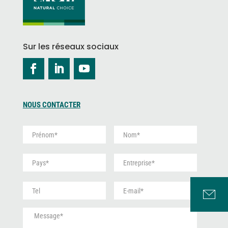
Sur les réseaux sociaux
NOUS CONTACTER
P
N
r
o
é
m
P
E
n
*
a
n
o
y
t
m
S
E
s
r
*
a
-
*
e
n
m
p
M
s
a
r
e
t
i
i
s
i
l