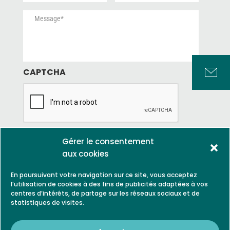
p
*
M
s
a
r
e
t
i
i
s
i
l
s
s
t
*
e
a
r
*
g
e
*
e
CAPTCHA
*
Gérer le consentement
aux cookies
En poursuivant votre navigation sur ce site, vous acceptez
l’utilisation de cookies à des fins de publicités adaptées à vos
centres d’intérêts, de partage sur les réseaux sociaux et de
statistiques de visites.
LEGAL NOTICE
PARTNERS